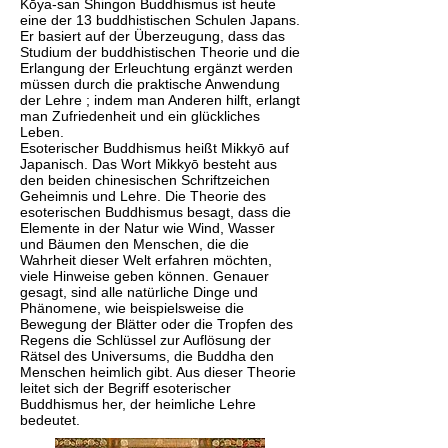
Kōya-san Shingon Buddhismus ist heute
eine der 13 buddhistischen Schulen Japans.
Er basiert auf der Überzeugung, dass das
Studium der buddhistischen Theorie und die
Erlangung der Erleuchtung ergänzt werden
müssen durch die praktische Anwendung
der Lehre ; indem man Anderen hilft, erlangt
man Zufriedenheit und ein glückliches
Leben.
Esoterischer Buddhismus heißt Mikkyō auf
Japanisch. Das Wort Mikkyō besteht aus
den beiden chinesischen Schriftzeichen
Geheimnis und Lehre. Die Theorie des
esoterischen Buddhismus besagt, dass die
Elemente in der Natur wie Wind, Wasser
und Bäumen den Menschen, die die
Wahrheit dieser Welt erfahren möchten,
viele Hinweise geben können. Genauer
gesagt, sind alle natürliche Dinge und
Phänomene, wie beispielsweise die
Bewegung der Blätter oder die Tropfen des
Regens die Schlüssel zur Auflösung der
Rätsel des Universums, die Buddha den
Menschen heimlich gibt. Aus dieser Theorie
leitet sich der Begriff esoterischer
Buddhismus her, der heimliche Lehre
bedeutet.