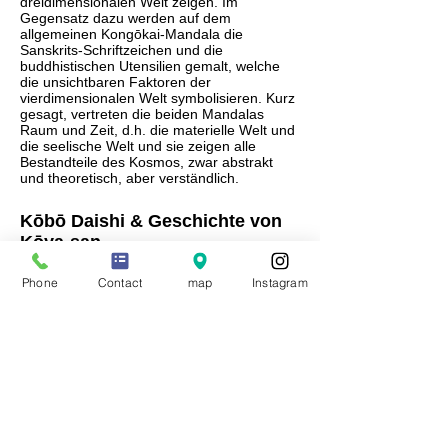
dreidimensionalen Welt zeigen. Im
Gegensatz dazu werden auf dem
allgemeinen Kongōkai-Mandala die
Sanskrits-Schriftzeichen und die
buddhistischen Utensilien gemalt, welche
die unsichtbaren Faktoren der
vierdimensionalen Welt symbolisieren. Kurz
gesagt, vertreten die beiden Mandalas
Raum und Zeit, d.h. die materielle Welt und
die seelische Welt und sie zeigen alle
Bestandteile des Kosmos, zwar abstrakt
und theoretisch, aber verständlich.
Kōbō Daishi & Geschichte von
Kōya-san
Kōbō Daishi ist bekannt als Priester,
Phone
Contact
map
Instagram
der vor etwa 1200 Jahren die Theorie
des esoterischen Buddhismus in Japan
eingeführt und weiterentwickelt hat. Er
hat die Lehre des Shingon Buddhismus
überall in Japan verbreitet und 835 ist
er mit 62 Jahren zur ewigen Meditation
ins Mausoleum eingetreten. Sein
ursprünglicher Name ist Kukai, der aus
den beiden chinesischen