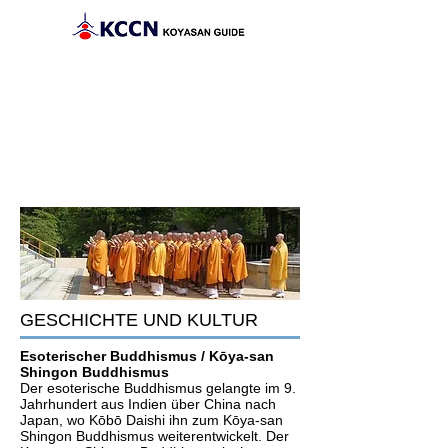
Startseite
Reisepläne
Sehenswürdigkeiten
Geschichte
und Kultur
Kontakt mit KCCN
GESCHICHTE UND KULTUR
Esoterischer Buddhismus / Kōya-san
Shingon Buddhismus
Der esoterische Buddhismus gelangte im 9.
Jahrhundert aus Indien über China nach
Japan, wo Kōbō Daishi ihn zum Kōya-san
Shingon Buddhismus weiterentwickelt. Der