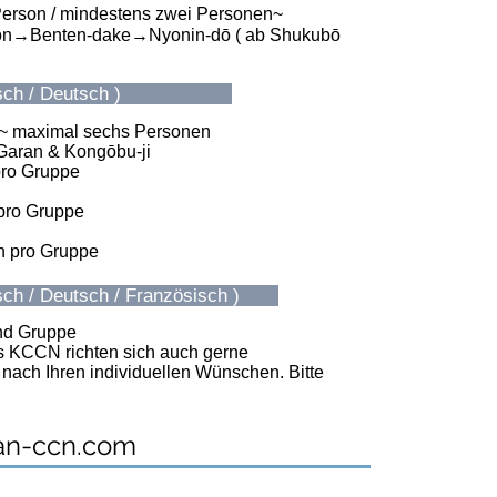
erson / mindestens zwei Personen~
n→Benten-dake→Nyonin-dō ( ab Shukubō
ch / Deutsch )
maximal sechs Personen
Garan & Kongōbu-ji
o Gruppe
ro Gruppe
 pro Gruppe
ch / Deutsch / Französisch )
d Gruppe
es KCCN richten sich auch gerne
nach Ihren individuellen Wünschen. Bitte
an-ccn.com