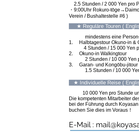
2.5 Stunden / 2 000 Yen pro P
・9:00Uhr Rokuro-tōge→Daimo
Verein / Bushaltestelle #6 )
★ Reguläre Touren ( Englis
mindestens eine Person~ 
1. Halbtagestour Okuno-in & 
4 Stunden / 15 000 Yen pr
2. Okuno-in Walkingtour
2 Stunden / 10 000 Yen p
3. Garan- und Kongōbu-jitour
1.5 Stunden / 10 000 Yen
★ Individuelle Reise ( Englis
10 000 Yen pro Stunde un
Die kompetenten Mitarbeiter d
bei der Führung durch Koyasan 
buchen Sie dies im Voraus！
E-Mail :
mail@koyas