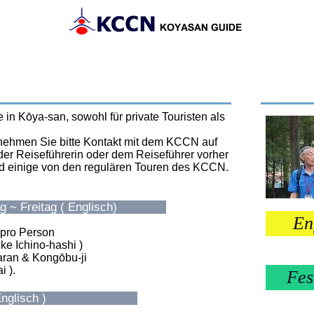
Sehenswürdigkeiten
Geschichte und Kultur
Kontakt mit
 in Kōya-san, sowohl für private Touristen als
 nehmen Sie bitte Kontakt mit dem KCCN auf
der Reiseführerin oder dem Reiseführer vorher
nd einige von den regulären Touren des KCCN.
 ~ Freitag ( Englisch)
En
ro Person
ke Ichino-hashi )
ran & Kongōbu-ji
 ).
Fes
nglisch )