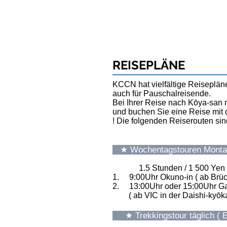
Startseite
Reisepläne
REISEPLÄNE
KCCN hat vielfältige Reisepläne
auch für Pauschalreisende.
Bei Ihrer Reise nach Kōya-san
und buchen Sie eine Reise mit 
! Die folgenden Reiserouten si
★ Wochentagstouren Montag
1.5 Stunden / 1 500 Yen p
1. 9:00Uhr Okuno-in ( ab Brüc
2. 13:00Uhr oder 15:00Uhr Ga
( ab VIC in der Daishi-kyōkai
★ Trekkingstour täglich ( E