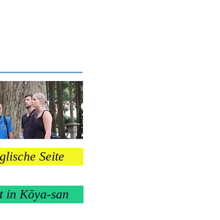
 KCCN
glische Seite
t in Kōya-san